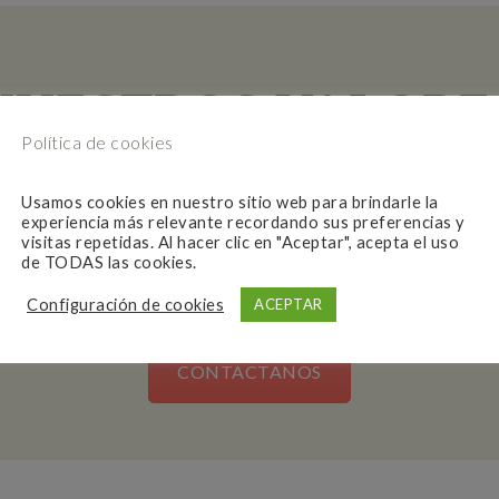
NUESTROS VALORE
Política de cookies
Usamos cookies en nuestro sitio web para brindarle la
experiencia más relevante recordando sus preferencias y
tad es la de ofrecer el mejor servicio profesional y humano a l
visitas repetidas. Al hacer clic en "Aceptar", acepta el uso
de TODAS las cookies.
 sólo ejercer una profesión sino también toda una vocación de 
Configuración de cookies
ACEPTAR
CONTACTANOS