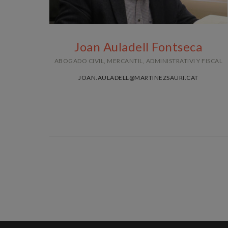
Joan Auladell Fontseca
ABOGADO CIVIL, MERCANTIL, ADMINISTRATIVI Y FISCAL
JOAN.AULADELL@MARTINEZSAURI.CAT
Licenciado en Derecho y licenciado en
Ciencias Econòmiques.Advocat en ejercicio
del Colegio de Abogados de Mataró desde
1986.