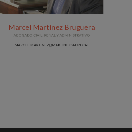
Marcel Martínez Bruguera
ABOGADO CIVIL, PENAL Y ADMINISTRATIVO
MARCEL.MARTINEZ@MARTINEZSAURI.CAT
Licenciado en derecho por la universidad de
Barcelona. Abogado en ejercicio del
Colegio de abogados de Mataró desde
1997.