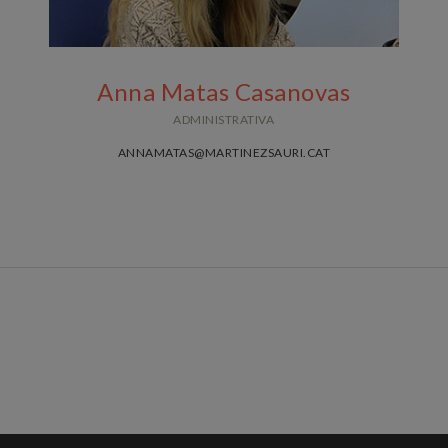
Anna Matas Casanovas
ADMINISTRATIVA
ANNAMATAS@MARTINEZSAURI.CAT
Cuida de las tareas de gestión de clientes,
administración de fincas y realización de
los trámites administrativos, fiscales y
registrales propios de la actividad del
despacho.