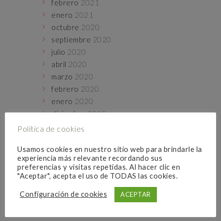
febrero
2021
enero
2021
octubre
2020
septiembre
2020
julio
2020
abril
2020
marzo
2020
febrero
2020
enero
2020
diciembre
2019
noviembre
2019
Política de cookies
octubre
2019
Usamos cookies en nuestro sitio web para brindarle la
septiembre
2019
experiencia más relevante recordando sus
preferencias y visitas repetidas. Al hacer clic en
"Aceptar", acepta el uso de TODAS las cookies.
Populares
Configuración de cookies
ACEPTAR
VISTO
COMENTARIOS
ME GUSTA