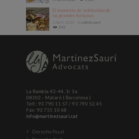
El impuesto de solidaridad de
las grandes fortunas
5 April, 2023
by
admin.sauri
593
La Rambla 42-44, 1r 1a
08302 - Mataró ( Barcelona )
Telf.: 93 790 11 57 / 93 790 52 45
Fax: 93 755 10 68
info@martinezsauri.cat
Derecho fiscal