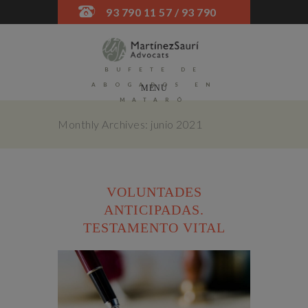
93 790 11 57 / 93 790
52 45
BUFETE DE
ABOGADOS EN
MENU
MATARÓ
Monthly Archives: junio 2021
VOLUNTADES
ANTICIPADAS.
TESTAMENTO VITAL