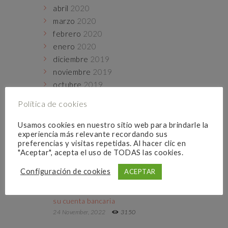
abril
2020
marzo
2020
febrero
2020
enero
2020
diciembre
2019
noviembre
2019
octubre
2019
septiembre
2019
Política de cookies
Usamos cookies en nuestro sitio web para brindarle la
experiencia más relevante recordando sus
Populares
preferencias y visitas repetidas. Al hacer clic en
"Aceptar", acepta el uso de TODAS las cookies.
VISTO
COMENTARIOS
ME GUSTA
Configuración de cookies
ACEPTAR
CaixaBank es condenada a facilitar a un
cliente el histórico de movimientos de
su cuenta bancaria
24 November, 2022
3150