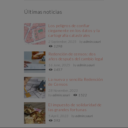
Últimas noticias
Los peligros de confiar
ciegamente en los datos y la
cartografía catastrales
2 September, 2025
by
admin.sauri
1298
Redención de censos: dos
años después del cambio legal
16 June, 2025
by
admin.sauri
1457
La nueva y sencilla Redención
de Censos
28 November, 2023
by
admin.sauri
1522
El impuesto de solidaridad de
las grandes fortunas
5 April, 2023
by
admin.sauri
593