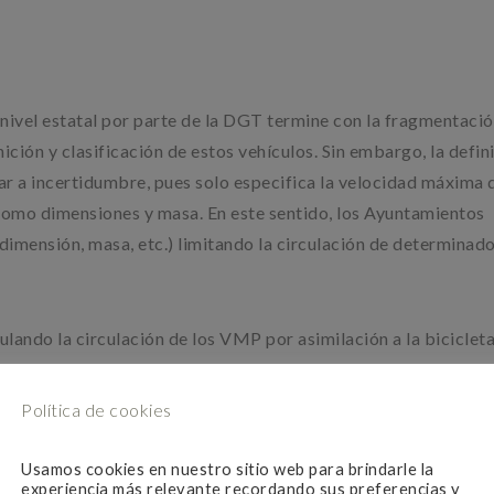
 nivel estatal por parte de la DGT termine con la fragmentaci
nición y clasificación de estos vehículos. Sin embargo, la defin
ar a incertidumbre, pues solo especifica la velocidad máxima 
 como dimensiones y masa. En este sentido, los Ayuntamientos
dimensión, masa, etc.) limitando la circulación de determinad
lando la circulación de los VMP por asimilación a la bicicleta
con recorrido y aceptación -no siempre fue así- como alterna
iudades. Las bicicletas han logrado grandes avances en un nuev
Política de cookies
sado en los beneficios de la movilidad sostenible. En este se
e modelo.
Usamos cookies en nuestro sitio web para brindarle la
experiencia más relevante recordando sus preferencias y