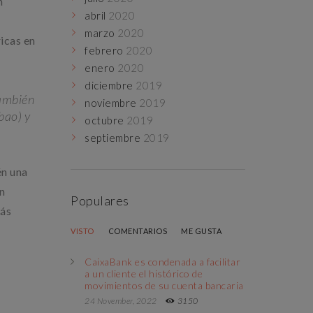
n
abril
2020
marzo
2020
icas en
febrero
2020
enero
2020
diciembre
2019
también
noviembre
2019
bao) y
octubre
2019
septiembre
2019
én una
un
Populares
más
VISTO
COMENTARIOS
ME GUSTA
CaixaBank es condenada a facilitar
a un cliente el histórico de
movimientos de su cuenta bancaria
24 November, 2022
3150