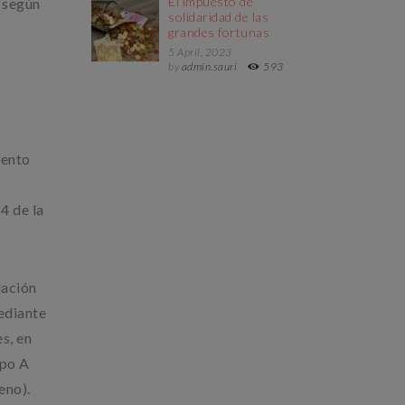
El impuesto de
 según
solidaridad de las
grandes fortunas
5 April, 2023
by
admin.sauri
593
mento
4 de la
lación
mediante
s, en
ipo A
eno).