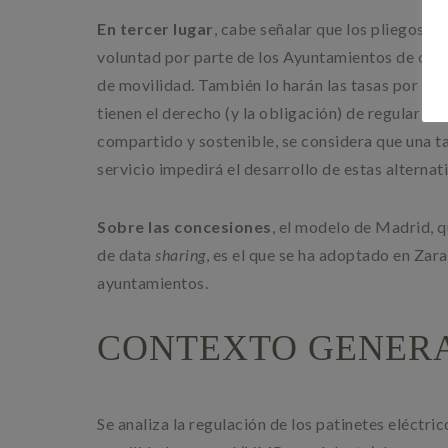
En tercer lugar
, cabe señalar que los pliegos mu
voluntad por parte de los Ayuntamientos de compa
de movilidad. También lo harán las tasas por oc
tienen el derecho (y la obligación) de regular e
compartido y sostenible, se considera que una ta
servicio impedirá el desarrollo de estas alternat
Sobre las concesiones
, el modelo de Madrid, q
de data
sharing
, es el que se ha adoptado en Za
ayuntamientos.
CONTEXTO GENER
Se analiza la regulación de los patinetes eléctr