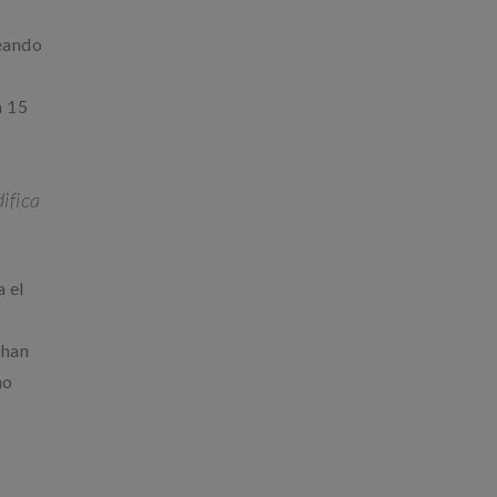
reando
a 15
ifica
 el
 han
no