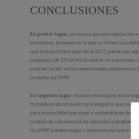
CONCLUSIONES
En primer lugar,
se espera que una regulación a
normativa, al menos en lo que se refiere a la defi
que incluye el borrador de la DGT puede dar lug
patinetes (de 25 km/h) sin entrar en cuestiones
podrían incidir en los mencionados parámetros (
modelos de VMP.
En segundo lugar
, muchos municipios están regu
tratándose de un modo de transporte que cuenta 
para la movilidad personal y sostenible en las c
modelo de convivencia de vehículos y peatones ba
los VMP pueden seguir construyendo sobre est