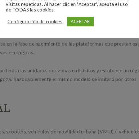
visitas repetidas. Al hacer clic en "Aceptar", acepta el uso
nicipales para regular la actividad irán proliferando, atendien
de TODAS las cookies.
tibilizar la actividad de los patinetes con el resto de altern
Configuración de cookies
ACEPTAR
upación del espacio público o similares, dado que los Ayuntam
l uso del mismo. Sin embargo, dados los beneficios del transpor
sa en la fase de nacimiento de las plataformas que prestan es
ivas ecológicas.
ue limita las unidades por zonas o distritos y establece un ré
ragoza. Razonablemente el mismo modelo se imitará por otros
AL
icos, scooters, vehículos de movilidad urbana (VMU) o vehículo