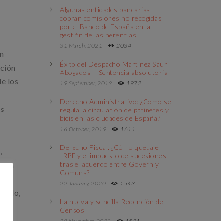
Algunas entidades bancarias
cobran comisiones no recogidas
por el Banco de España en la
gestión de las herencias
31 March, 2021
2034
ón
Éxito del Despacho Martínez Saurí
ición
Abogados – Sentencia absolutoria
de los
19 September, 2019
1972
Derecho Administrativo: ¿Como se
os
regula la circulación de patinetes y
bicis en las ciudades de España?
16 October, 2019
1611
Derecho Fiscal: ¿Cómo queda el
,
IRPF y el impuesto de sucesiones
tras el acuerdo entre Govern y
tiva
Comuns?
o
22 January, 2020
1543
ntido,
La nueva y sencilla Redención de
Censos
28 November, 2023
1521