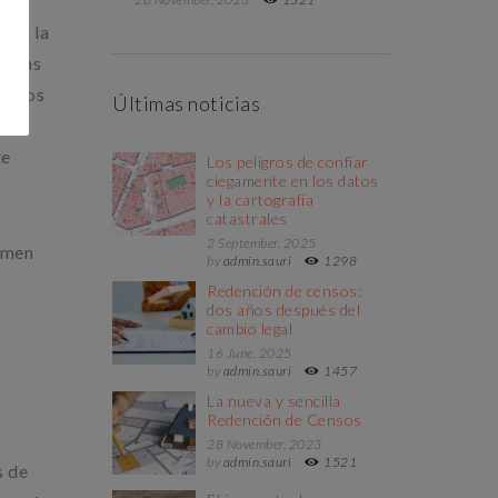
do a la
ativas
ientos
Últimas noticias
te
te
Los peligros de confiar
ciegamente en los datos
y la cartografía
catastrales
2 September, 2025
gimen
by
admin.sauri
1298
Redención de censos:
dos años después del
cambio legal
16 June, 2025
by
admin.sauri
1457
La nueva y sencilla
Redención de Censos
28 November, 2023
by
admin.sauri
1521
s de