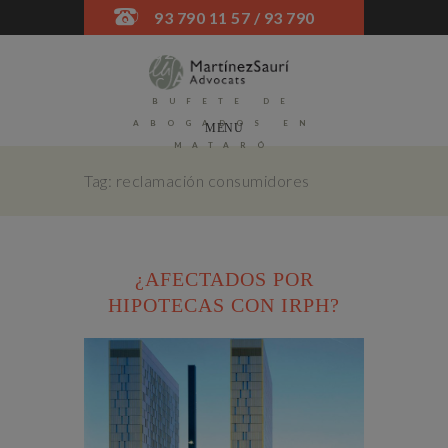
93 790 11 57 / 93 790
52 45
BUFETE DE
ABOGADOS EN
MENU
MATARÓ
Tag: reclamación consumidores
¿AFECTADOS POR
HIPOTECAS CON IRPH?