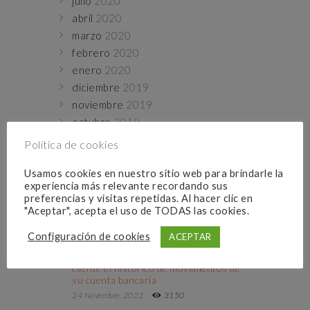
julio
2020
abril
2020
marzo
2020
febrero
2020
enero
2020
diciembre
2019
noviembre
2019
octubre
2019
septiembre
2019
Política de cookies
Usamos cookies en nuestro sitio web para brindarle la
experiencia más relevante recordando sus
Populares
preferencias y visitas repetidas. Al hacer clic en
"Aceptar", acepta el uso de TODAS las cookies.
VISTO
COMENTARIOS
ME GUSTA
Configuración de cookies
ACEPTAR
CaixaBank es condenada a facilitar a un
cliente el histórico de movimientos de
su cuenta bancaria
24 November, 2022
3150