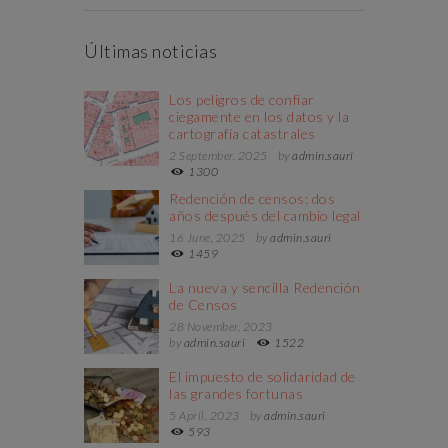
Últimas noticias
Los peligros de confiar
ciegamente en los datos y la
cartografía catastrales
2 September, 2025
by
admin.sauri
1300
Redención de censos: dos
años después del cambio legal
16 June, 2025
by
admin.sauri
1459
La nueva y sencilla Redención
de Censos
28 November, 2023
by
admin.sauri
1522
El impuesto de solidaridad de
las grandes fortunas
5 April, 2023
by
admin.sauri
593