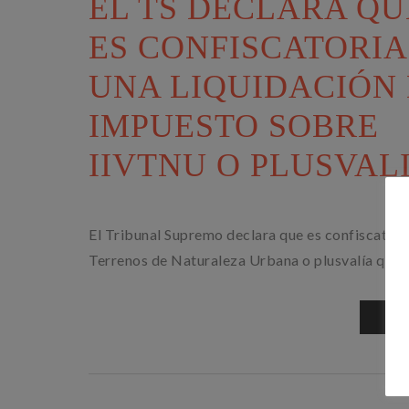
EL TS DECLARA QU
ES CONFISCATORIA
UNA LIQUIDACIÓN
IMPUESTO SOBRE
IIVTNU O PLUSVAL
El Tribunal Supremo declara que es confiscatoria
Terrenos de Naturaleza Urbana o plusvalía que c
SA