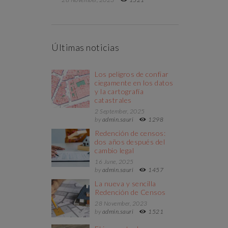
Últimas noticias
Los peligros de confiar
ciegamente en los datos
y la cartografía
catastrales
2 September, 2025
by
admin.sauri
1298
Redención de censos:
dos años después del
cambio legal
16 June, 2025
by
admin.sauri
1457
La nueva y sencilla
Redención de Censos
28 November, 2023
by
admin.sauri
1521