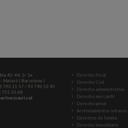
bla 42-44, 1r 1a
Derecho fiscal
- Mataró ( Barcelona )
Derecho Civil
93 790 11 57 / 93 790 52 45
Derecho administrativo
3 755 10 68
Derecho mercantil
artinezsauri.cat
Derecho penal
Arrendamientos urbanos
Derechos de familia
Derecho inmobiliario