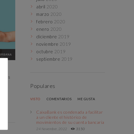
abril
2020
marzo
2020
febrero
2020
enero
2020
diciembre
2019
noviembre
2019
octubre
2019
septiembre
2019
e los
Populares
VISTO
COMENTARIOS
ME GUSTA
CaixaBank es condenada a facilitar
a un cliente el histórico de
movimientos de su cuenta bancaria
24 November, 2022
3150