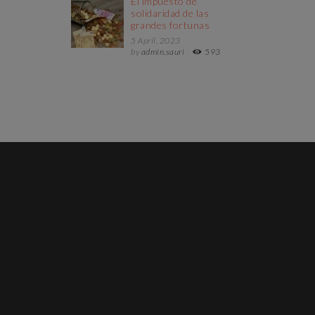
El impuesto de
solidaridad de las
grandes fortunas
5 April, 2023
by
admin.sauri
593