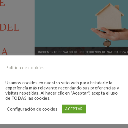
E
 DEL
IA
Política de cookies
 una liquidación del Impuesto sobre el Incremento del Valor d
oincida o supere la ganancia
Usamos cookies en nuestro sitio web para brindarle la
experiencia más relevante recordando sus preferencias y
visitas repetidas. Al hacer clic en "Aceptar", acepta el uso
de TODAS las cookies.
BER MÁS
205
0
0
Configuración de cookies
ACEPTAR